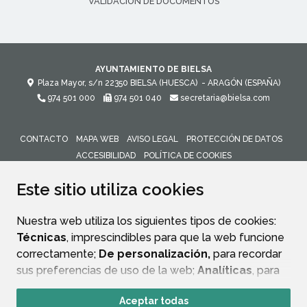
VALIDACIÓN DE DOCUMENTOS
AYUNTAMIENTO DE BIELSA
Plaza Mayor, s/n
22350
BIELSA (HUESCA)
- ARAGÓN
(ESPAÑA)
974 501 000
974 501 040
secretaria@bielsa.com
CONTACTO
MAPA WEB
AVISO LEGAL
PROTECCIÓN DE DATOS
ACCESIBILIDAD
POLÍTICA DE COOKIES
ENLACE 
Este sitio utiliza cookies
Nuestra web utiliza los siguientes tipos de cookies:
Técnicas
, imprescindibles para que la web funcione
correctamente;
De personalización,
para recordar
sus preferencias de uso de la web;
Analíticas
, para
mejorar el funcionamiento de la web y sus servicios.
Aceptar todas