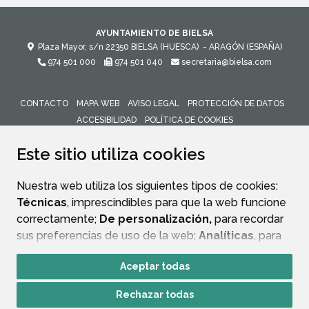
AYUNTAMIENTO DE BIELSA
Plaza Mayor, s/n
22350
BIELSA (HUESCA)
- ARAGÓN
(ESPAÑA)
974 501 000
974 501 040
secretaria@bielsa.com
CONTACTO
MAPA WEB
AVISO LEGAL
PROTECCIÓN DE DATOS
ACCESIBILIDAD
POLÍTICA DE COOKIES
ENLACE 
Este sitio utiliza cookies
Nuestra web utiliza los siguientes tipos de cookies:
Técnicas
, imprescindibles para que la web funcione
correctamente;
De personalización,
para recordar
sus preferencias de uso de la web;
Analíticas
, para
mejorar el funcionamiento de la web y sus servicios.
Aceptar todas
Si acepta pulsando el botón
“Aceptar todas”
Rechazar todas
consideramos que acepta su uso. Si pulsa el botón