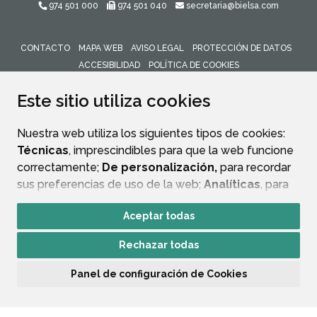
974 501 000
974 501 040
secretaria@bielsa.com
CONTACTO
MAPA WEB
AVISO LEGAL
PROTECCIÓN DE DATOS
ACCESIBILIDAD
POLÍTICA DE COOKIES
ENLACE 
Este sitio utiliza cookies
Nuestra web utiliza los siguientes tipos de cookies:
Técnicas
, imprescindibles para que la web funcione
correctamente;
De personalización,
para recordar
sus preferencias de uso de la web;
Analíticas
, para
mejorar el funcionamiento de la web y sus servicios.
Aceptar todas
Si acepta pulsando el botón
“Aceptar todas”
Rechazar todas
consideramos que acepta su uso. Si pulsa el botón
“Rechazar todas”
o continúa navegando sin realizar
Panel de configuración de Cookies
ninguna acción, se guardarán las cookies técnicas
imprescindibles. Para personalizar sus preferencias
acceda al
“Panel de configuración de cookies”.