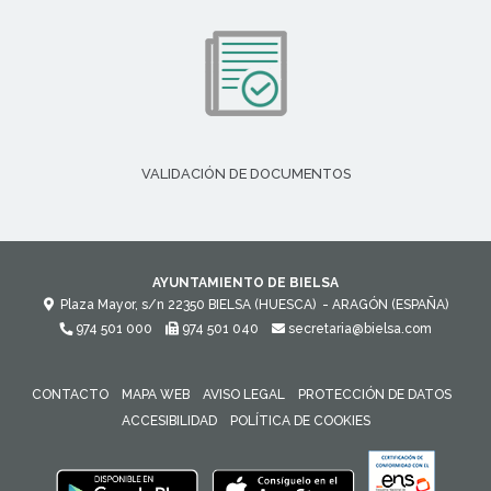
VALIDACIÓN DE DOCUMENTOS
AYUNTAMIENTO DE BIELSA
Plaza Mayor, s/n
22350
BIELSA (HUESCA)
- ARAGÓN
(ESPAÑA)
974 501 000
974 501 040
secretaria@bielsa.com
CONTACTO
MAPA WEB
AVISO LEGAL
PROTECCIÓN DE DATOS
ACCESIBILIDAD
POLÍTICA DE COOKIES
ENLACE 