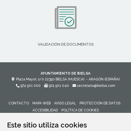
VALIDACIÓN DE DOCUMENTOS
AYUNTAMIENTO DE BIELSA
Plaza Mayor, s/n
22350
BIELSA (HUESCA)
- ARAGÓN
(ESPAÑA)
974 501 000
974 501 040
secretaria@bielsa.com
CONTACTO
MAPA WEB
AVISO LEGAL
PROTECCIÓN DE DATOS
ACCESIBILIDAD
POLÍTICA DE COOKIES
ENLACE 
Este sitio utiliza cookies