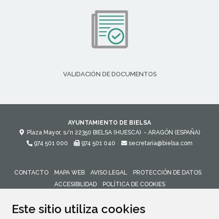
VALIDACIÓN DE DOCUMENTOS
AYUNTAMIENTO DE BIELSA
Plaza Mayor, s/n
22350
BIELSA (HUESCA)
- ARAGÓN
(ESPAÑA)
974 501 000
974 501 040
secretaria@bielsa.com
CONTACTO
MAPA WEB
AVISO LEGAL
PROTECCIÓN DE DATOS
ACCESIBILIDAD
POLÍTICA DE COOKIES
ENLACE 
Este sitio utiliza cookies