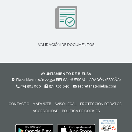
VALIDACIÓN DE DOCUMENTOS
AYUNTAMIENTO DE BIELSA
Plaza Mayor, s/n
22350
BIELSA (HUESCA)
- ARAGÓN
(ESPAÑA)
974 501 000
974 501 040
secretaria@bielsa.com
CONTACTO
MAPA WEB
AVISO LEGAL
PROTECCIÓN DE DATOS
ACCESIBILIDAD
POLÍTICA DE COOKIES
ENLACE 