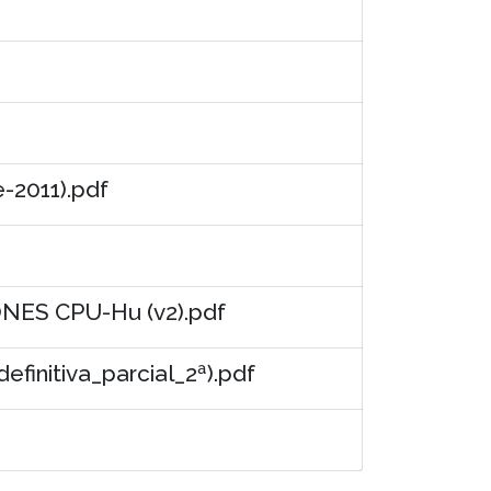
2011).pdf
ES CPU-Hu (v2).pdf
initiva_parcial_2ª).pdf