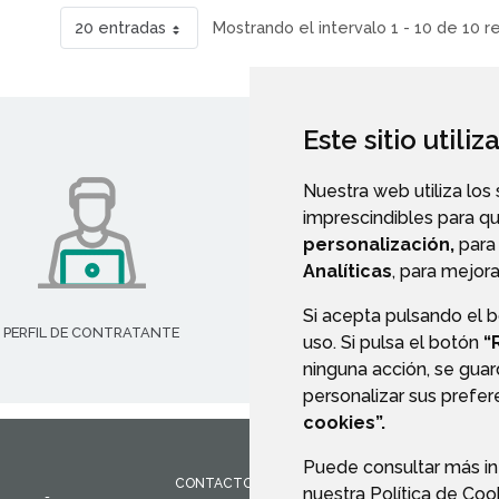
20 entradas
Mostrando el intervalo 1 - 10 de 10 r
Este sitio utili
Nuestra web utiliza los
imprescindibles para q
personalización,
para 
Analíticas
, para mejora
Si acepta pulsando el 
PERFIL DE CONTRATANTE
TRANSPARENCIA
uso. Si pulsa el botón
“
ninguna acción, se guar
personalizar sus prefe
cookies”.
Puede consultar más in
CONTACTO
MAPA WEB
AVISO LEGAL
PROTEC
nuestra
Política de Coo