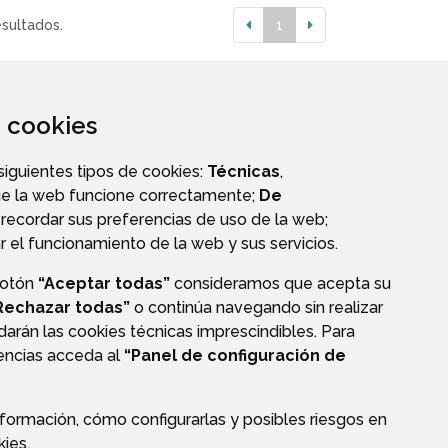
esultados.
1
za cookies
 siguientes tipos de cookies:
Técnicas
,
ue la web funcione correctamente;
De
recordar sus preferencias de uso de la web;
r el funcionamiento de la web y sus servicios.
botón
“Aceptar todas”
consideramos que acepta su
VALIDACIÓN DE DOCUMENTOS
Rechazar todas”
o continúa navegando sin realizar
darán las cookies técnicas imprescindibles. Para
rencias acceda al
“Panel de configuración de
formación, cómo configurarlas y posibles riesgos en
CIÓN DE DATOS
ACCESIBILIDAD
POLÍTICA DE COOKIES
kies
.