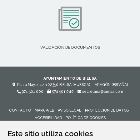
VALIDACIÓN DE DOCUMENTOS
AYUNTAMIENTO DE BIELSA
Plaza Mayor, s/n
22350
BIELSA (HUESCA)
- ARAGÓN
(ESPAÑA)
974 501 000
974 501 040
secretaria@bielsa.com
CONTACTO
MAPA WEB
AVISO LEGAL
PROTECCIÓN DE DATOS
ACCESIBILIDAD
POLÍTICA DE COOKIES
ENLACE 
Este sitio utiliza cookies