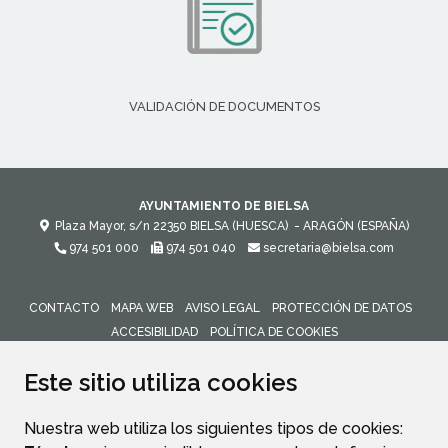
VALIDACIÓN DE DOCUMENTOS
AYUNTAMIENTO DE BIELSA
Plaza Mayor, s/n
22350
BIELSA (HUESCA)
- ARAGÓN
(ESPAÑA)
974 501 000
974 501 040
secretaria@bielsa.com
CONTACTO
MAPA WEB
AVISO LEGAL
PROTECCIÓN DE DATOS
ACCESIBILIDAD
POLÍTICA DE COOKIES
ENLACE 
Este sitio utiliza cookies
Nuestra web utiliza los siguientes tipos de cookies: