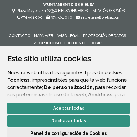
AYUNTAMIENTO DE BIELSA
Plaza Mayor, s/n
22350
BIELSA (HUESCA)
- ARAGÓN
(ESPAÑA)
974 501 000
974 501 040
secretaria@bielsa.com
CONTACTO
MAPA WEB
AVISO LEGAL
PROTECCIÓN DE DATOS
ACCESIBILIDAD
POLÍTICA DE COOKIES
ENLACE 
Este sitio utiliza cookies
Nuestra web utiliza los siguientes tipos de cookies:
Técnicas
, imprescindibles para que la web funcione
correctamente;
De personalización,
para recordar
sus preferencias de uso de la web;
Analíticas
, para
mejorar el funcionamiento de la web y sus servicios.
Aceptar todas
Si acepta pulsando el botón
“Aceptar todas”
Rechazar todas
consideramos que acepta su uso. Si pulsa el botón
“Rechazar todas”
o continúa navegando sin realizar
Panel de configuración de Cookies
ninguna acción, se guardarán las cookies técnicas