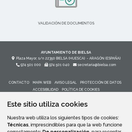
VALIDACIÓN DE DOCUMENTOS
AYUNTAMIENTO DE BIELSA
Plaza Mayor, s/n
22350
BIELSA (HUESCA)
- ARAGÓN
(ESPAÑA)
974 501 000
974 501 040
secretaria@bielsa.com
CONTACTO
MAPA WEB
AVISO LEGAL
PROTECCIÓN DE DATOS
ACCESIBILIDAD
POLÍTICA DE COOKIES
ENLACE 
Este sitio utiliza cookies
Nuestra web utiliza los siguientes tipos de cookies:
Técnicas
, imprescindibles para que la web funcione
correctamente;
De personalización,
para recordar