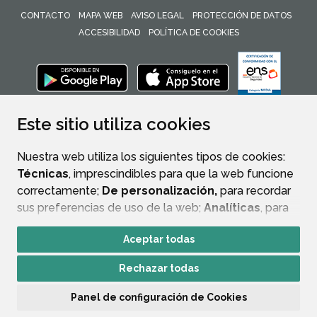
CONTACTO
MAPA WEB
AVISO LEGAL
PROTECCIÓN DE DATOS
ACCESIBILIDAD
POLÍTICA DE COOKIES
ENLACE 
Este sitio utiliza cookies
Nuestra web utiliza los siguientes tipos de cookies:
Técnicas
, imprescindibles para que la web funcione
correctamente;
De personalización,
para recordar
sus preferencias de uso de la web;
Analíticas
, para
mejorar el funcionamiento de la web y sus servicios.
Aceptar todas
Si acepta pulsando el botón
“Aceptar todas”
Rechazar todas
consideramos que acepta su uso. Si pulsa el botón
“Rechazar todas”
o continúa navegando sin realizar
Panel de configuración de Cookies
ninguna acción, se guardarán las cookies técnicas