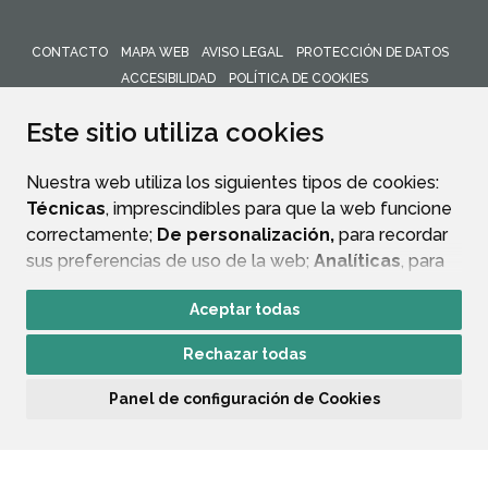
CONTACTO
MAPA WEB
AVISO LEGAL
PROTECCIÓN DE DATOS
ACCESIBILIDAD
POLÍTICA DE COOKIES
ENLACE 
Este sitio utiliza cookies
Nuestra web utiliza los siguientes tipos de cookies:
Técnicas
, imprescindibles para que la web funcione
correctamente;
De personalización,
para recordar
sus preferencias de uso de la web;
Analíticas
, para
mejorar el funcionamiento de la web y sus servicios.
Aceptar todas
Si acepta pulsando el botón
“Aceptar todas”
Rechazar todas
consideramos que acepta su uso. Si pulsa el botón
“Rechazar todas”
o continúa navegando sin realizar
Panel de configuración de Cookies
ninguna acción, se guardarán las cookies técnicas
imprescindibles. Para personalizar sus preferencias
acceda al
“Panel de configuración de cookies”.