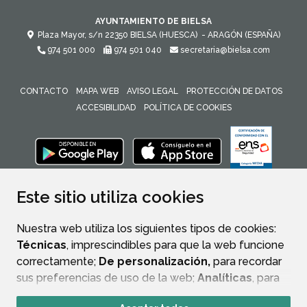
AYUNTAMIENTO DE BIELSA
Plaza Mayor, s/n
22350
BIELSA (HUESCA)
- ARAGÓN
(ESPAÑA)
974 501 000
974 501 040
secretaria@bielsa.com
CONTACTO
MAPA WEB
AVISO LEGAL
PROTECCIÓN DE DATOS
ACCESIBILIDAD
POLÍTICA DE COOKIES
ENLACE 
Este sitio utiliza cookies
Nuestra web utiliza los siguientes tipos de cookies:
Técnicas
, imprescindibles para que la web funcione
correctamente;
De personalización,
para recordar
sus preferencias de uso de la web;
Analíticas
, para
mejorar el funcionamiento de la web y sus servicios.