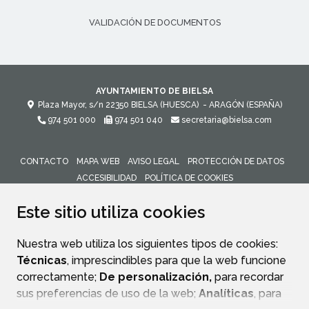
VALIDACIÓN DE DOCUMENTOS
AYUNTAMIENTO DE BIELSA
Plaza Mayor, s/n
22350
BIELSA (HUESCA)
- ARAGÓN
(ESPAÑA)
974 501 000
974 501 040
secretaria@bielsa.com
CONTACTO
MAPA WEB
AVISO LEGAL
PROTECCIÓN DE DATOS
ACCESIBILIDAD
POLÍTICA DE COOKIES
ENLACE 
Este sitio utiliza cookies
Nuestra web utiliza los siguientes tipos de cookies:
Técnicas
, imprescindibles para que la web funcione
correctamente;
De personalización,
para recordar
sus preferencias de uso de la web;
Analíticas
, para