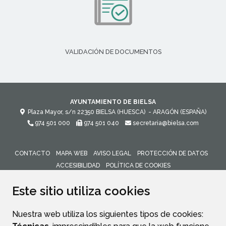
VALIDACIÓN DE DOCUMENTOS
AYUNTAMIENTO DE BIELSA
Plaza Mayor, s/n
22350
BIELSA (HUESCA)
- ARAGÓN
(ESPAÑA)
974 501 000
974 501 040
secretaria@bielsa.com
CONTACTO
MAPA WEB
AVISO LEGAL
PROTECCIÓN DE DATOS
ACCESIBILIDAD
POLÍTICA DE COOKIES
ENLACE 
Este sitio utiliza cookies
Nuestra web utiliza los siguientes tipos de cookies: