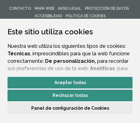
CONTACTO
MAPA WEB
AVISO LEGAL
PROTECCIÓN DE DATOS
ACCESIBILIDAD
POLÍTICA DE COOKIES
ENLACE 
Este sitio utiliza cookies
Nuestra web utiliza los siguientes tipos de cookies:
Técnicas
, imprescindibles para que la web funcione
correctamente;
De personalización,
para recordar
sus preferencias de uso de la web;
Analíticas
, para
mejorar el funcionamiento de la web y sus servicios.
Aceptar todas
Si acepta pulsando el botón
“Aceptar todas”
Rechazar todas
consideramos que acepta su uso. Si pulsa el botón
“Rechazar todas”
o continúa navegando sin realizar
Panel de configuración de Cookies
ninguna acción, se guardarán las cookies técnicas
imprescindibles. Para personalizar sus preferencias
acceda al
“Panel de configuración de cookies”.
Puede consultar más información, cómo