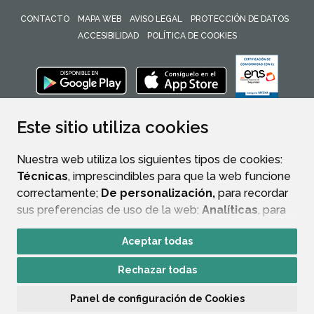
CONTACTO
MAPA WEB
AVISO LEGAL
PROTECCIÓN DE DATOS
ACCESIBILIDAD
POLÍTICA DE COOKIES
ENLACE 
Este sitio utiliza cookies
Nuestra web utiliza los siguientes tipos de cookies:
Técnicas
, imprescindibles para que la web funcione
correctamente;
De personalización,
para recordar
sus preferencias de uso de la web;
Analíticas
, para
mejorar el funcionamiento de la web y sus servicios.
Aceptar todas
Si acepta pulsando el botón
“Aceptar todas”
Rechazar todas
consideramos que acepta su uso. Si pulsa el botón
“Rechazar todas”
o continúa navegando sin realizar
Panel de configuración de Cookies
ninguna acción, se guardarán las cookies técnicas