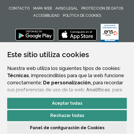
CONTACTO
MAPA WEB
AVISO LEGAL
PROTECCIÓN DE DATOS
ACCESIBILIDAD
POLÍTICA DE COOKIES
ENLACE 
Este sitio utiliza cookies
Nuestra web utiliza los siguientes tipos de cookies:
Técnicas
, imprescindibles para que la web funcione
correctamente;
De personalización,
para recordar
sus preferencias de uso de la web;
Analíticas
, para
mejorar el funcionamiento de la web y sus servicios.
Aceptar todas
Si acepta pulsando el botón
“Aceptar todas”
Rechazar todas
consideramos que acepta su uso. Si pulsa el botón
“Rechazar todas”
o continúa navegando sin realizar
Panel de configuración de Cookies
ninguna acción, se guardarán las cookies técnicas