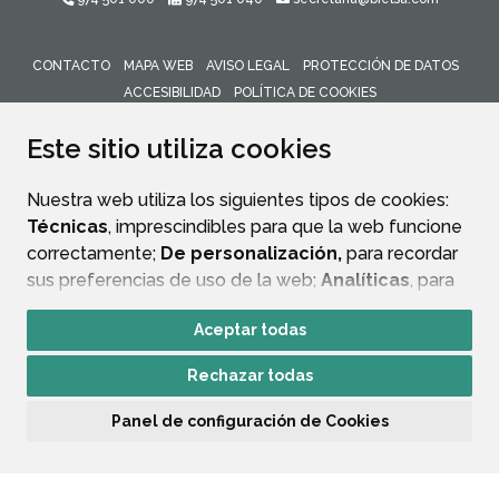
CONTACTO
MAPA WEB
AVISO LEGAL
PROTECCIÓN DE DATOS
ACCESIBILIDAD
POLÍTICA DE COOKIES
ENLACE 
Este sitio utiliza cookies
Nuestra web utiliza los siguientes tipos de cookies:
Técnicas
, imprescindibles para que la web funcione
correctamente;
De personalización,
para recordar
sus preferencias de uso de la web;
Analíticas
, para
mejorar el funcionamiento de la web y sus servicios.
Aceptar todas
Si acepta pulsando el botón
“Aceptar todas”
Rechazar todas
consideramos que acepta su uso. Si pulsa el botón
“Rechazar todas”
o continúa navegando sin realizar
Panel de configuración de Cookies
ninguna acción, se guardarán las cookies técnicas
imprescindibles. Para personalizar sus preferencias
acceda al
“Panel de configuración de cookies”.